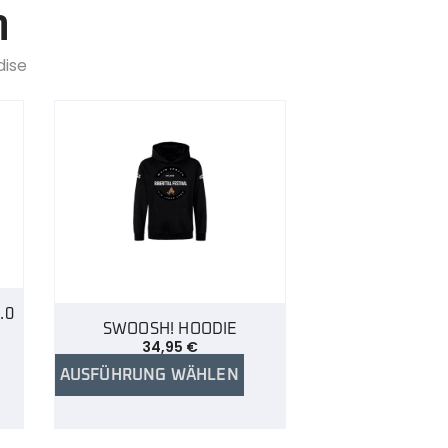
n
dise
.0
SWOOSH! HOODIE
34,95
€
AUSFÜHRUNG WÄHLEN