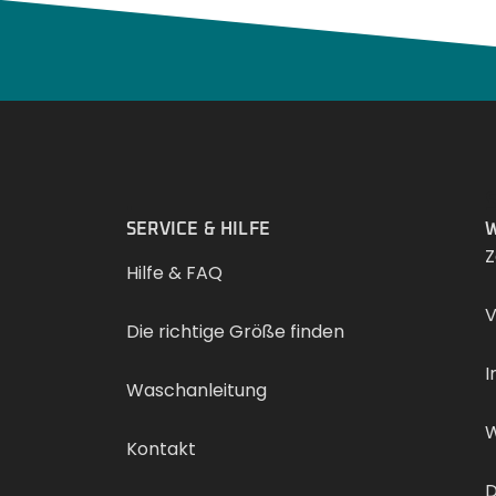
.
SERVICE & HILFE
W
Z
Hilfe & FAQ
V
Die richtige Größe finden
I
Waschanleitung
W
Kontakt
D