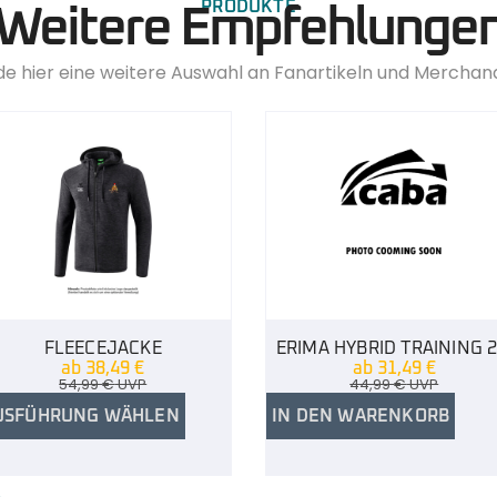
PRODUKTE
Weitere Empfehlunge
de hier eine weitere Auswahl an Fanartikeln und Merchan
FLEECEJACKE
ERIMA HYBRID TRAINING 2
ab
38,49
€
ab
31,49
€
54,99
€
UVP
44,99
€
UVP
USFÜHRUNG WÄHLEN
IN DEN WARENKORB