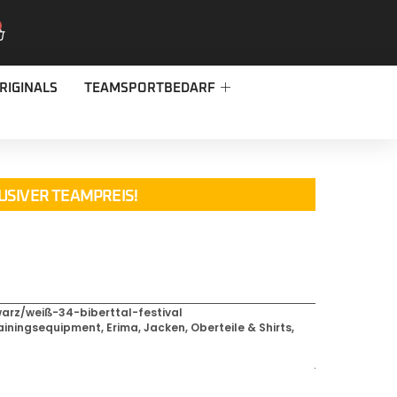
RIGINALS
TEAMSPORTBEDARF
USIVER TEAMPREIS!
rz/weiß-34-biberttal-festival
ainingsequipment
,
Erima
,
Jacken, Oberteile & Shirts
,