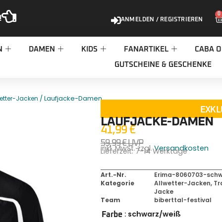
0
!
ANMELDEN / REGISTRIEREN
N
DAMEN
KIDS
FANARTIKEL
CABA O
GUTSCHEINE & GESCHENKE
/ Laufjacke-Damen
wetter-Jacken
EXKL
LAUFJACKE-DAMEN
41,99
€
59,99
€
UVP
inkl. MwSt. zzgl.
Versandkosten
Lieferzeit:
7-14 Werktage
Art.-Nr.
Erima-8060703-schwa
Kategorie
Allwetter-Jacken
,
Tr
Jacke
Team
biberttal-festival
: schwarz/weiß
Farbe