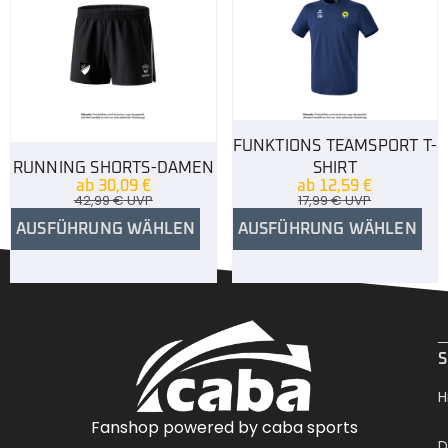
FUNKTIONS TEAMSPORT T-
RUNNING SHORTS-DAMEN
SHIRT
ab
30,09
€
ab
12,59
€
42,99
€
UVP
17,99
€
UVP
AUSFÜHRUNG WÄHLEN
AUSFÜHRUNG WÄHLEN
.
S
H
Fanshop powered by caba sports
D