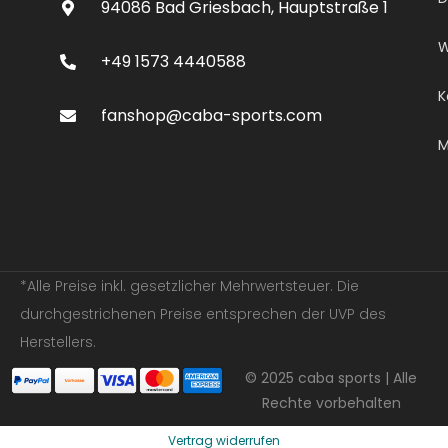
94086 Bad Griesbach, Hauptstraße 1
W
+49 1573 4440588
K
fanshop@caba-sports.com
M
*Alle Preise inkl. gesetzlicher Mehrwertsteuer. Die
durchgestrichenen Preise entsprechen der UVP des
Herstellers.
© 2025 caba sports | Alle
Rechte vorbehalten
Vertrag widerrufen