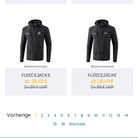
FLEECEJACKE
FLEECEJACKE
ab
38,49
€
ab
38,49
€
54,99
€
UVP
54,99
€
UVP
Vorherige
1
2
3
4
5
6
7
8
9
10
11
12
13
14
15
16
Nächste