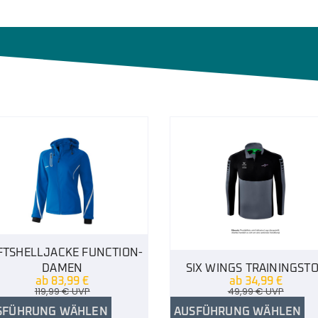
FTSHELLJACKE FUNCTION-
DAMEN
SIX WINGS TRAININGST
ab
83,99
€
ab
34,99
€
119,99
€
UVP
49,99
€
UVP
SFÜHRUNG WÄHLEN
AUSFÜHRUNG WÄHLEN