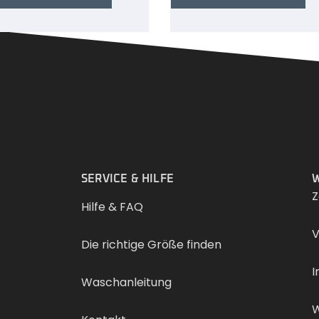
.
SERVICE & HILFE
W
Z
Hilfe & FAQ
V
Die richtige Größe finden
I
Waschanleitung
W