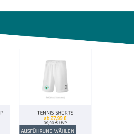
OP
TENNIS SHORTS
ab
27,99
€
39,99
€
UVP
AUSFÜHRUNG WÄHLEN