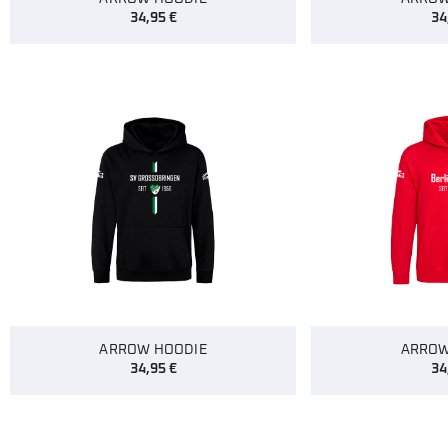
34,95
€
34
ARROW HOODIE
ARROW
34,95
€
34