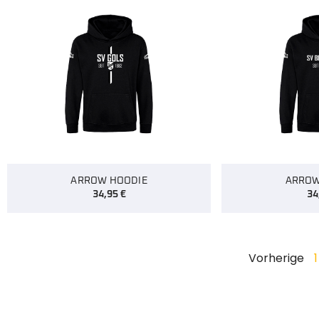
ARROW HOODIE
ARROW
34,95
€
34
Vorherige
1