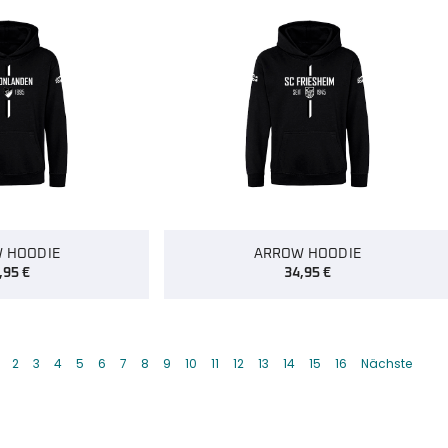
 HOODIE
ARROW HOODIE
,95
€
34,95
€
2
3
4
5
6
7
8
9
10
11
12
13
14
15
16
Nächste