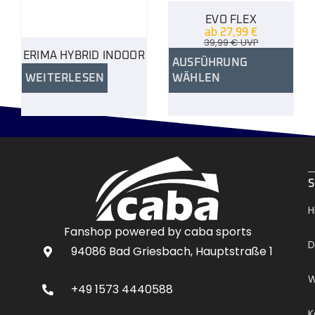
EVO FLEX
ab
27,99
€
39,99
€
UVP
ERIMA HYBRID INDOOR
AUSFÜHRUNG
WEITERLESEN
WÄHLEN
.
S
H
Fanshop powered by caba sports
D
94086 Bad Griesbach, Hauptstraße 1
W
+49 1573 4440588
K