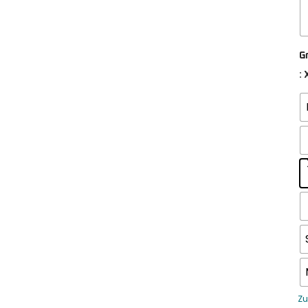
G
:
Zu