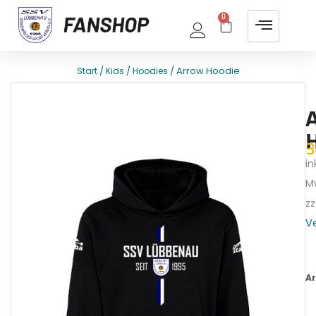
0
/
/
/ Arrow Hoodie
Start
Kids
Hoodies
E
T
3
ink
M
zz
V
Ar