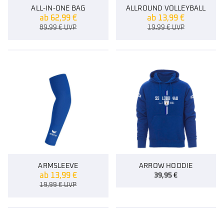
ALL-IN-ONE BAG
ALLROUND VOLLEYBALL
ab
62,99
€
ab
13,99
€
89,99
€
UVP
19,99
€
UVP
ARMSLEEVE
ARROW HOODIE
ab
13,99
€
39,95
€
19,99
€
UVP