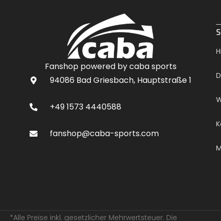
.
S
H
Fanshop powered by caba sports
D
94086 Bad Griesbach, Hauptstraße 1
W
+49 1573 4440588
K
fanshop@caba-sports.com
M
*Alle Preise inkl. gesetzlicher Mehrwertsteuer. Die