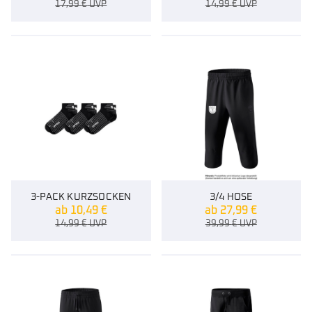
17,99
€
UVP
14,99
€
UVP
3-PACK KURZSOCKEN
3/4 HOSE
ab
10,49
€
ab
27,99
€
14,99
€
UVP
39,99
€
UVP