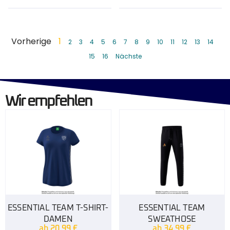
Vorherige
1
2
3
4
5
6
7
8
9
10
11
12
13
14
15
16
Nächste
Wir empfehlen
ESSENTIAL TEAM T-SHIRT-
ESSENTIAL TEAM
DAMEN
SWEATHOSE
ab
20,99
€
ab
34,99
€