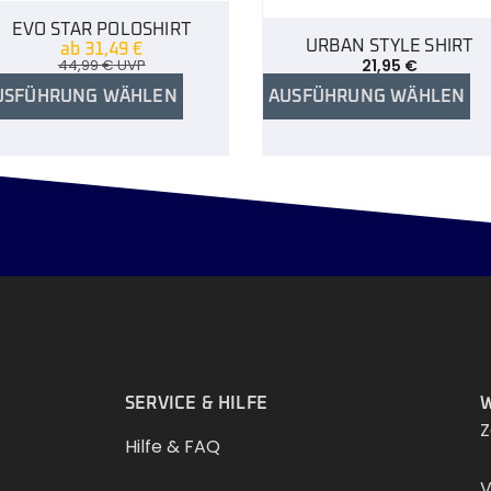
EVO STAR POLOSHIRT
URBAN STYLE SHIRT
ab
31,49
€
44,99
€
UVP
21,95
€
USFÜHRUNG WÄHLEN
AUSFÜHRUNG WÄHLEN
.
SERVICE & HILFE
W
Z
Hilfe & FAQ
V