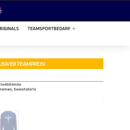
RIGINALS
TEAMSPORTBEDARF
USIVER TEAMPREIS!
-luebbenau
 Damen
,
Sweatshirts