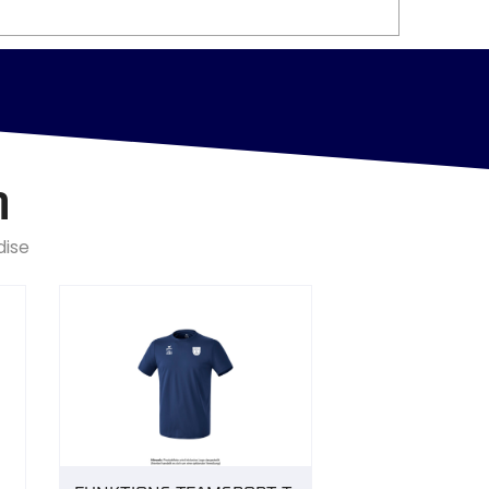
n
dise