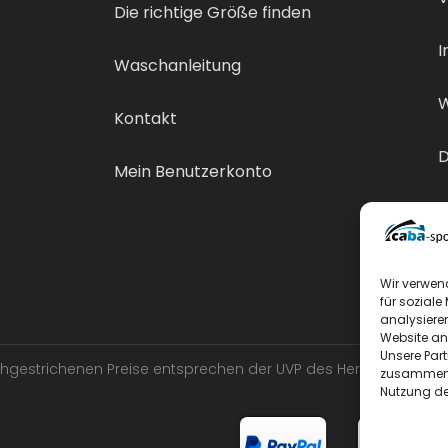
Die richtige Größe finden
I
Waschanleitung
W
Kontakt
D
Mein Benutzerkonto
V
Wir verwen
für soziale
analysiere
Website an
Unsere Par
urchgestrichenen Preise entsprechen der UVP des Herstellers.
zusammen, 
Nutzung de