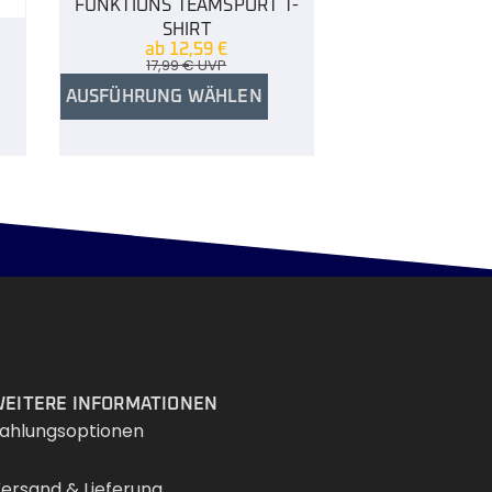
FUNKTIONS TEAMSPORT T-
SHIRT
ab
12,59
€
17,99
€
UVP
AUSFÜHRUNG WÄHLEN
Services
EITERE INFORMATIONEN
ahlungsoptionen
ersand & Lieferung