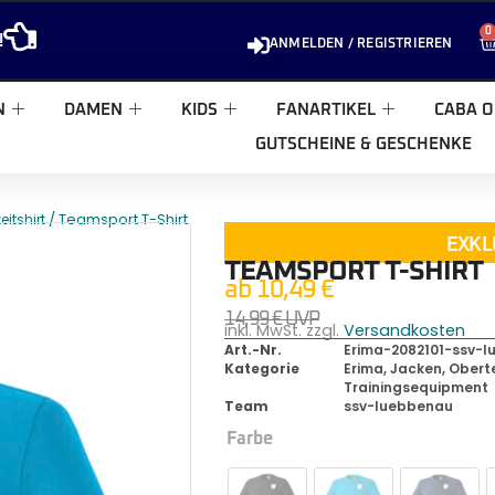
0
!
ANMELDEN / REGISTRIEREN
N
DAMEN
KIDS
FANARTIKEL
CABA O
GUTSCHEINE & GESCHENKE
/ Teamsport T-Shirt
zeitshirt
EXKL
TEAMSPORT T-SHIRT
ab
10,49
€
14,99
€
UVP
inkl. MwSt. zzgl.
Versandkosten
Art.-Nr.
Erima-2082101-ssv-
Kategorie
Erima
,
Jacken, Oberte
Trainingsequipment
Team
ssv-luebbenau
Farbe