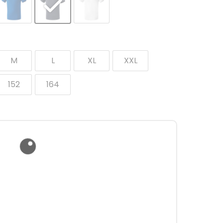
M
L
XL
XXL
152
164