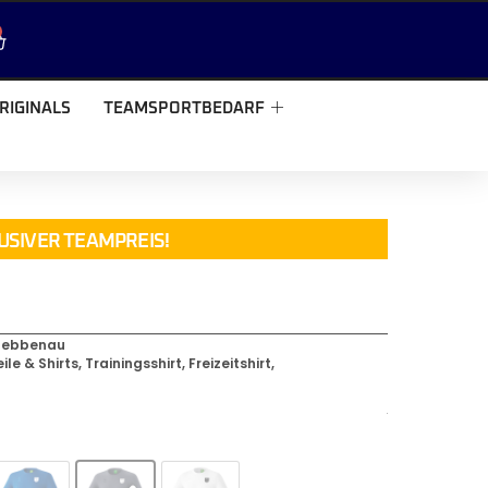
RIGINALS
TEAMSPORTBEDARF
USIVER TEAMPREIS!
luebbenau
ile & Shirts
,
Trainingsshirt
,
Freizeitshirt
,