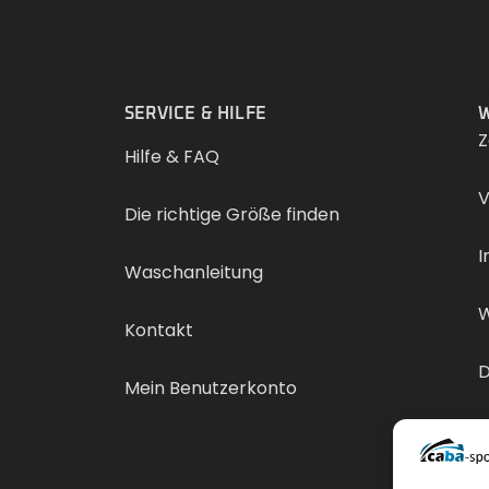
.
SERVICE & HILFE
W
Z
Hilfe & FAQ
V
Die richtige Größe finden
I
Waschanleitung
W
Kontakt
D
Mein Benutzerkonto
V