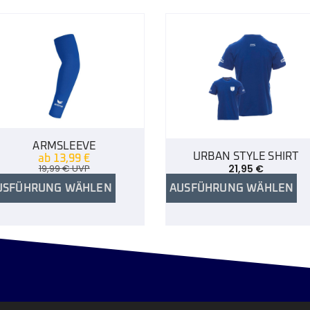
ARMSLEEVE
URBAN STYLE SHIRT
ab
13,99
€
19,99
€
UVP
21,95
€
USFÜHRUNG WÄHLEN
AUSFÜHRUNG WÄHLEN