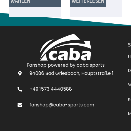
WÄHLEN
WEITERLESEN
.
S
H
Fanshop powered by caba sports
D
94086 Bad Griesbach, Hauptstraße 1
W
+49 1573 4440588
K
fanshop@caba-sports.com
M