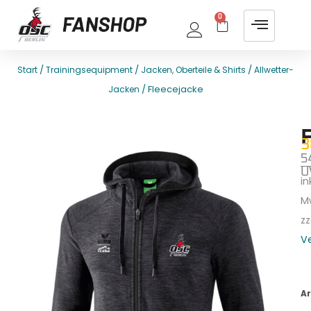
0
/
/
/
Start
Trainingsequipment
Jacken, Oberteile & Shirts
Allwetter-
/ Fleecejacke
Jacken
E
T
3
5
U
ink
M
zz
V
Ar