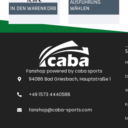
14,95
€
AUSFÜHRUNG
IN DEN WARENKORB
WÄHLEN
.
S
H
Fanshop powered by caba sports
D
94086 Bad Griesbach, Hauptstraße 1
W
+49 1573 4440588
K
fanshop@caba-sports.com
M