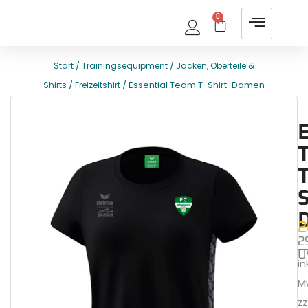
0
/
/
Start
Trainingsequipment
Jacken, Oberteile &
/
/ Essential Team T-Shirt-Damen
Shirts
Freizeitshirt
E
T
T
S
2
2
U
ink
M
zz