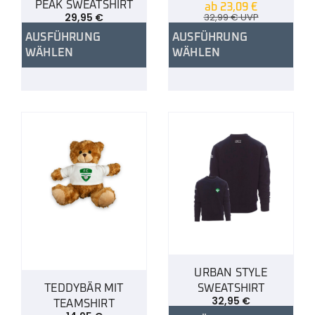
PEAK SWEATSHIRT
ab
23,09
€
29,95
€
32,99
€
UVP
AUSFÜHRUNG
AUSFÜHRUNG
WÄHLEN
WÄHLEN
URBAN STYLE
TEDDYBÄR MIT
SWEATSHIRT
32,95
€
TEAMSHIRT