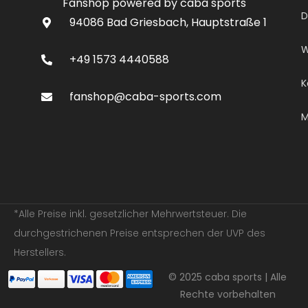
Fanshop powered by caba sports
D
94086 Bad Griesbach, Hauptstraße 1
W
+49 1573 4440588
K
fanshop@caba-sports.com
M
*Alle Preise inkl. gesetzlicher Mehrwertsteuer. Die
durchgestrichenen Preise entsprechen der UVP des
Herstellers.
© 2025 caba sports | Alle
Rechte vorbehalten