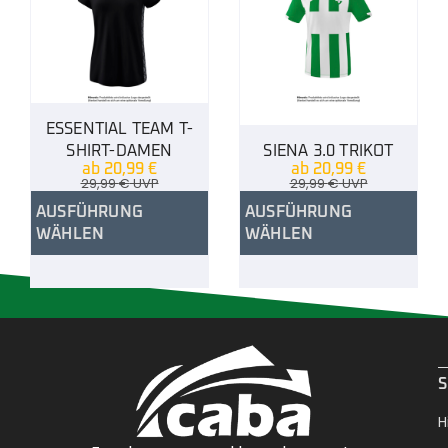
ESSENTIAL TEAM T-
SHIRT-DAMEN
SIENA 3.0 TRIKOT
ab
20,99
€
ab
20,99
€
29,99
€
UVP
29,99
€
UVP
AUSFÜHRUNG
AUSFÜHRUNG
WÄHLEN
WÄHLEN
.
S
H