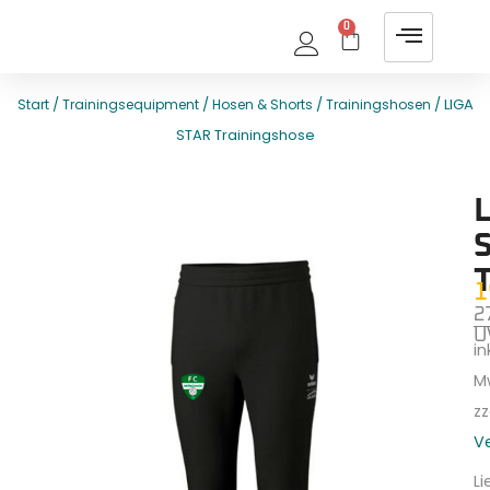
0
/
/
/
/ LIGA
Start
Trainingsequipment
Hosen & Shorts
Trainingshosen
STAR Trainingshose
E
T
L
1
2
U
ink
M
zz
V
Li