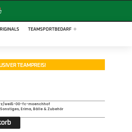
RIGINALS
TEAMSPORTBEDARF
USIVER TEAMPREIS!
rz/weiß-00-fc-moenchhof
,
Sonstiges
,
Erima
,
Bälle & Zubehör
korb