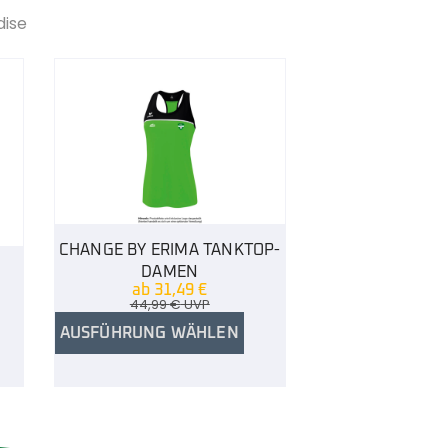
dise
CHANGE BY ERIMA TANKTOP-
D
DAMEN
ab
31,49
€
44,99
€
UVP
AUSFÜHRUNG WÄHLEN