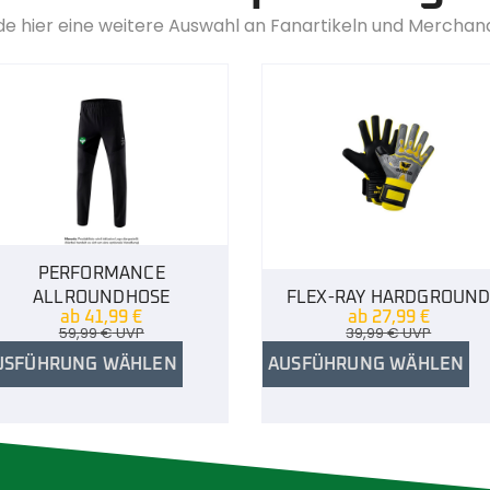
de hier eine weitere Auswahl an Fanartikeln und Merchan
PERFORMANCE
ALLROUNDHOSE
FLEX-RAY HARDGROUN
ab
41,99
€
ab
27,99
€
59,99
€
UVP
39,99
€
UVP
USFÜHRUNG WÄHLEN
AUSFÜHRUNG WÄHLEN