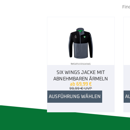
Fin
SIX WINGS JACKE MIT
ABNEHMBAREN ÄRMELN
ab
69,99
€
99,99
€
UVP
AUSFÜHRUNG WÄHLEN
A