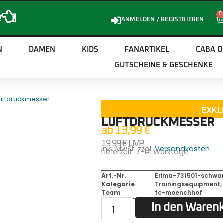
0
!
ANMELDEN / REGISTRIEREN
N
DAMEN
KIDS
FANARTIKEL
CABA O
GUTSCHEINE & GESCHENKE
Luftdruckmesser
EXKL
LUFTDRUCKMESSER
ab
13,99
€
19,99
€
UVP
inkl. MwSt. zzgl.
Versandkosten
Lieferzeit:
7-14 Werktage
Art.-Nr.
Erima-731501-schwa
Kategorie
Trainingsequipment
Team
fc-moenchhof
In den Waren