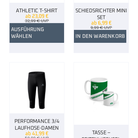
ATHLETIC T-SHIRT
SCHIEDSRICHTER MINI
ab
23,09
€
SET
32,99
€
UVP
ab
6,99
€
9,99
€
UVP
AUSFÜHRUNG
WÄHLEN
IN DEN WARENKORB
PERFORMANCE 3/4
LAUFHOSE-DAMEN
TASSE –
ab
41,99
€