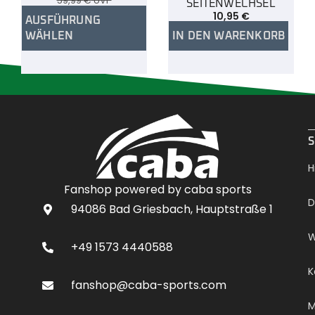
59,99
€
UVP
SEITENWECHSEL
10,95
€
AUSFÜHRUNG
WÄHLEN
IN DEN WARENKORB
.
S
H
Fanshop powered by caba sports
D
94086 Bad Griesbach, Hauptstraße 1
W
+49 1573 4440588
K
fanshop@caba-sports.com
M