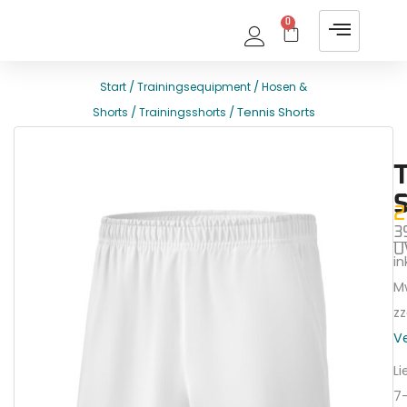
0
/
/
Start
Trainingsequipment
Hosen &
/
/ Tennis Shorts
Shorts
Trainingsshorts
E
T
2
3
U
ink
M
zz
V
Li
7