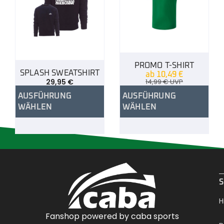
PROMO T-SHIRT
SPLASH SWEATSHIRT
ab
10,49
€
29,95
€
14,99
€
UVP
AUSFÜHRUNG
AUSFÜHRUNG
WÄHLEN
WÄHLEN
.
S
H
Fanshop powered by caba sports