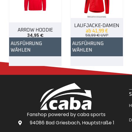
LAUFJACKE-DAMEN
ARROW HOODIE
ab
41,99
€
34,95
€
59,99
€
UVP
AUSFÜHRUNG
AUSFÜHRUNG
WÄHLEN
WÄHLEN
.
S
H
Fanshop powered by caba sports
D
94086 Bad Griesbach, Hauptstraße 1