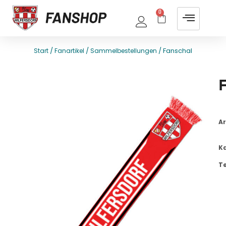
0
/
/
/ Fanschal
Start
Fanartikel
Sammelbestellungen
E
T
Ar
K
T