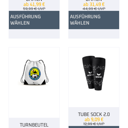
ab
41,99
€
ab
31,49
€
59,99
€
UVP
44,99
€
UVP
AUSFÜHRUNG
AUSFÜHRUNG
WÄHLEN
WÄHLEN
TUBE SOCK 2.0
ab
9,09
€
12,99
€
UVP
TURNBEUTEL