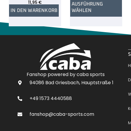
11,95
€
AUSFÜHRUNG
IN DEN WARENKORB
WÄHLEN
.
S
H
Fanshop powered by caba sports
D
94086 Bad Griesbach, Hauptstraße 1
W
+49 1573 4440588
K
fanshop@caba-sports.com
M