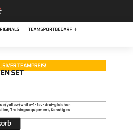
RIGINALS
TEAMSPORTBEDARF
USIVER TEAMPREIS!
EN SET
ue/yellow/white-1-fsv-drei-gleichen
ilien
,
Trainingsequipment
,
Sonstiges
korb