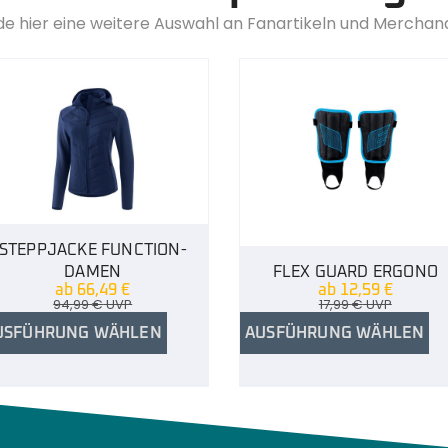
de hier eine weitere Auswahl an Fanartikeln und Merchan
STEPPJACKE FUNCTION-
DAMEN
FLEX GUARD ERGONO
ab
66,49
€
ab
12,59
€
94,99
€
UVP
17,99
€
UVP
USFÜHRUNG WÄHLEN
AUSFÜHRUNG WÄHLEN