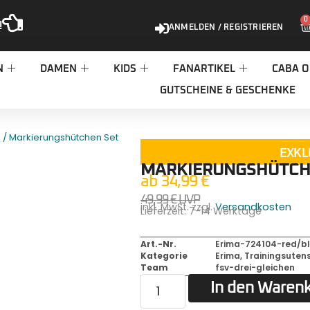
0
!
ANMELDEN / REGISTRIEREN
N
DAMEN
KIDS
FANARTIKEL
CABA O
GUTSCHEINE & GESCHENKE
/ Markierungshütchen Set
n
EXKL
MARKIERUNGSHÜTCH
ab
34,99
€
49,99
€
UVP
inkl. MwSt. zzgl.
Versandkosten
Lieferzeit:
7-14 Werktage
Art.-Nr.
Erima-724104-red/bl
Kategorie
Erima
,
Trainingsutens
Team
fsv-drei-gleichen
In den Waren