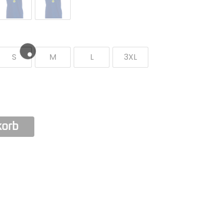
S
M
L
3XL
korb