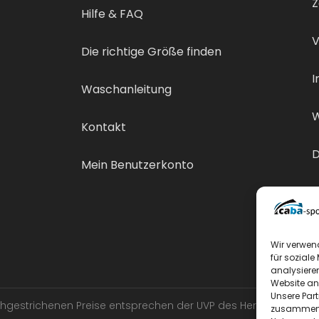
Z
Hilfe & FAQ
V
Die richtige Größe finden
I
Waschanleitung
W
Kontakt
D
Mein Benutzerkonto
V
Wir verwen
für soziale
analysiere
Website an
Unsere Par
urchgestrichenen Preise entsprechen der UVP des Herstellers.
zusammen, 