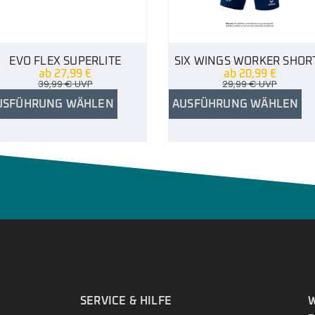
EVO FLEX SUPERLITE
SIX WINGS WORKER SHOR
ab
27,99
€
ab
20,99
€
39,99
€
UVP
29,99
€
UVP
USFÜHRUNG WÄHLEN
AUSFÜHRUNG WÄHLEN
.
SERVICE & HILFE
W