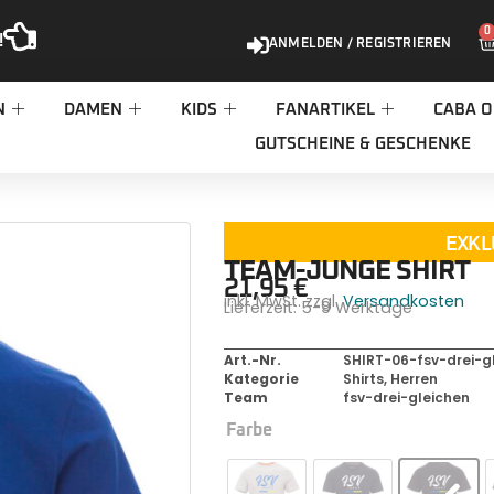
0
!
ANMELDEN / REGISTRIEREN
N
DAMEN
KIDS
FANARTIKEL
CABA O
GUTSCHEINE & GESCHENKE
EXKL
TEAM-JUNGE SHIRT
21,95
€
inkl. MwSt. zzgl.
Versandkosten
Lieferzeit:
5-9 Werktage
Art.-Nr.
SHIRT-06-fsv-drei-g
Kategorie
Shirts
,
Herren
Team
fsv-drei-gleichen
Farbe