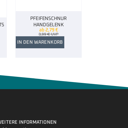
PFEIFENSCHNUR
TS
HANDGELENK
ab
2,79
€
3,99
€
UVP
IN DEN WARENKORB
Services
EITERE INFORMATIONEN