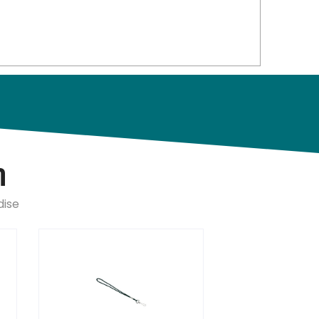
n
dise