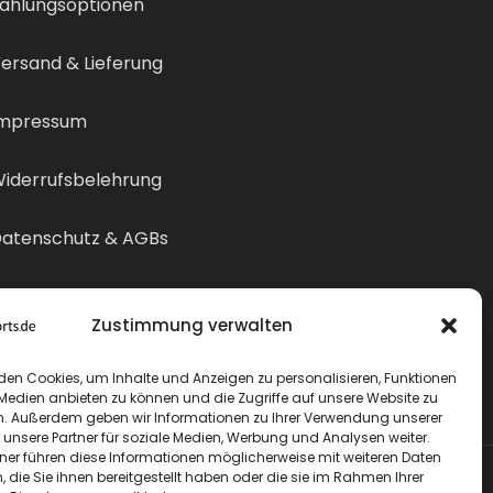
ahlungsoptionen
ersand & Lieferung
mpressum
iderrufsbelehrung
atenschutz & AGBs
ertrag widerrufen
Zustimmung verwalten
den Cookies, um Inhalte und Anzeigen zu personalisieren, Funktionen
 Medien anbieten zu können und die Zugriffe auf unsere Website zu
n. Außerdem geben wir Informationen zu Ihrer Verwendung unserer
 unsere Partner für soziale Medien, Werbung und Analysen weiter.
tner führen diese Informationen möglicherweise mit weiteren Daten
die Sie ihnen bereitgestellt haben oder die sie im Rahmen Ihrer