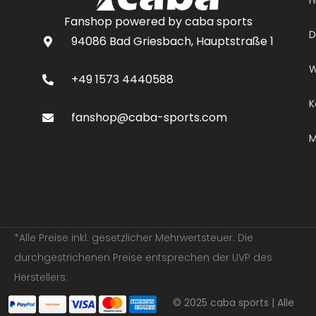
Fanshop powered by caba sports
D
94086 Bad Griesbach, Hauptstraße 1
W
+49 1573 4440588
K
fanshop@caba-sports.com
M
*Alle Preise inkl. gesetzlicher Mehrwertsteuer. Die
durchgestrichenen Preise entsprechen der UVP des
Herstellers.
© 2025 caba sports | Alle