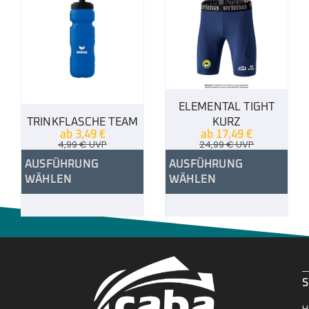
ELEMENTAL TIGHT
TRINKFLASCHE TEAM
KURZ
ab
3,49
€
ab
17,49
€
4,99
€
UVP
24,99
€
UVP
AUSFÜHRUNG
AUSFÜHRUNG
WÄHLEN
WÄHLEN
.
S
H