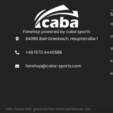
.
S
H
Fanshop powered by caba sports
D
94086 Bad Griesbach, Hauptstraße 1
W
+49 1573 4440588
K
fanshop@caba-sports.com
M
*Alle Preise inkl. gesetzlicher Mehrwertsteuer. Die