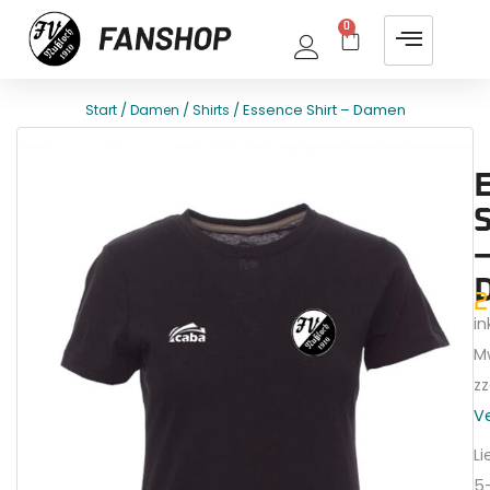
0
/
/
/ Essence Shirt – Damen
Start
Damen
Shirts
E
T
S
–
2
ink
M
zz
V
Li
5