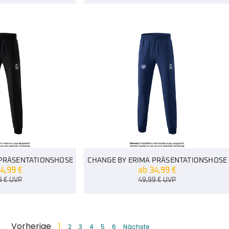
 PRÄSENTATIONSHOSE
CHANGE BY ERIMA PRÄSENTATIONSHOSE
4,99
€
ab
34,99
€
9
€
UVP
49,99
€
UVP
Vorherige
1
2
3
4
5
6
Nächste