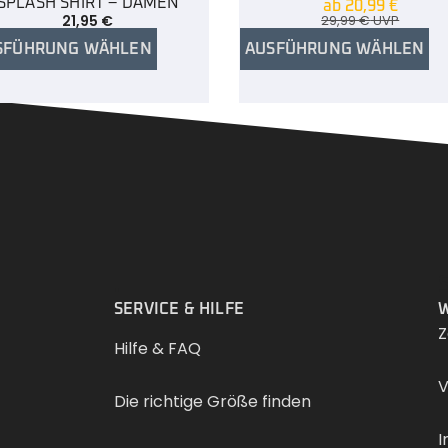
SPLASH SHIRT – DAMEN
ab
20,99
€
21,95
€
29,99
€
UVP
SFÜHRUNG WÄHLEN
AUSFÜHRUNG WÄHLEN
.
SERVICE & HILFE
W
Z
Hilfe & FAQ
V
Die richtige Größe finden
I