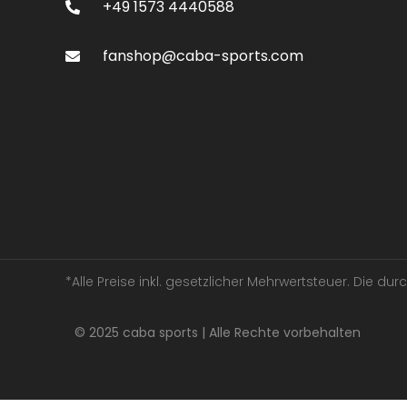
+49 1573 4440588
fanshop@caba-sports.com
*Alle Preise inkl. gesetzlicher Mehrwertsteuer. Die d
© 2025 caba sports | Alle Rechte vorbehalten