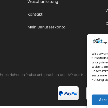
Waschanleitung
W
Kontakt
D
Mein Benutzerkonto
V
Wir verwen
für soziale
analysiere
Website an
Unsere Par
urchgestrichenen Preise entsprechen der UVP des Herstellers.
zusammen, 
Nutzung de
Akze