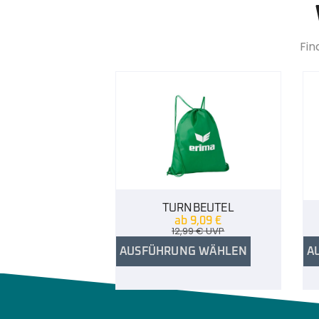
Fin
TURNBEUTEL
ab
9,09
€
12,99
€
UVP
AUSFÜHRUNG WÄHLEN
A