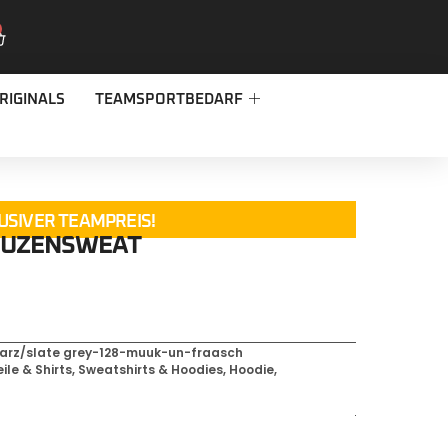
RIGINALS
TEAMSPORTBEDARF
USIVER TEAMPREIS!
PUZENSWEAT
arz/slate grey-128-muuk-un-fraasch
ile & Shirts
,
Sweatshirts & Hoodies
,
Hoodie
,