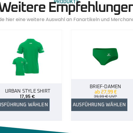
PRODUKTE
Weitere Empfehlunge
de hier eine weitere Auswahl an Fanartikeln und Merchan
BRIEF-DAMEN
URBAN STYLE SHIRT
ab
27,99
€
17,95
€
39,99
€
UVP
USFÜHRUNG WÄHLEN
AUSFÜHRUNG WÄHLEN