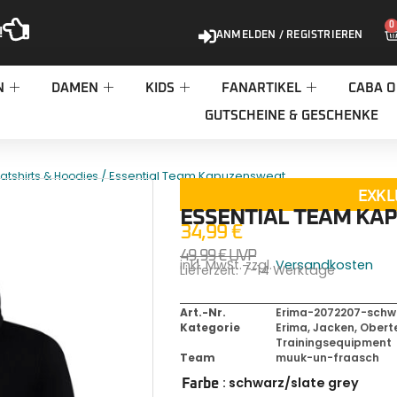
0
!
ANMELDEN / REGISTRIEREN
N
DAMEN
KIDS
FANARTIKEL
CABA O
GUTSCHEINE & GESCHENKE
/ Essential Team Kapuzensweat
atshirts & Hoodies
EXKL
ESSENTIAL TEAM KA
34,99
€
49,99
€
UVP
inkl. MwSt. zzgl.
Versandkosten
Lieferzeit:
7-14 Werktage
Art.-Nr.
Erima-2072207-schw
Kategorie
Erima
,
Jacken, Oberte
Trainingsequipment
Team
muuk-un-fraasch
: schwarz/slate grey
Farbe