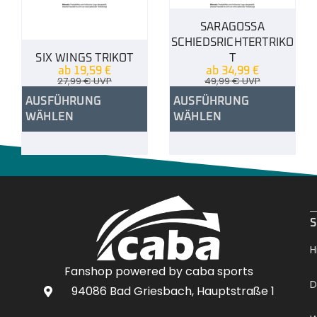
SARAGOSSA
SCHIEDSRICHTERTRIKO
SIX WINGS TRIKOT
T
ab
19,59
€
ab
34,99
€
27,99
€
UVP
49,99
€
UVP
AUSFÜHRUNG
AUSFÜHRUNG
WÄHLEN
WÄHLEN
.
S
H
Fanshop powered by caba sports
D
94086 Bad Griesbach, Hauptstraße 1