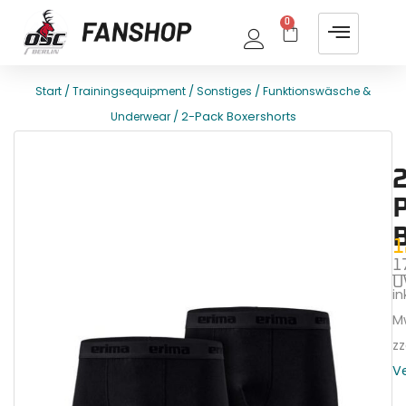
0
/
/
/
Start
Trainingsequipment
Sonstiges
Funktionswäsche &
/ 2-Pack Boxershorts
Underwear
E
T
2
1
1
U
ink
M
zz
V