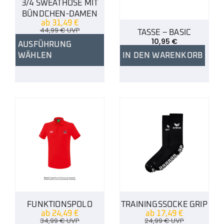
3/4 SWEATHOSE MIT
BÜNDCHEN-DAMEN
ab
31,49
€
44,99
€
UVP
TASSE – BASIC
10,95
€
AUSFÜHRUNG
WÄHLEN
IN DEN WARENKORB
FUNKTIONSPOLO
TRAININGSSOCKE GRIP
ab
24,49
€
ab
17,49
€
34,99
€
UVP
24,99
€
UVP