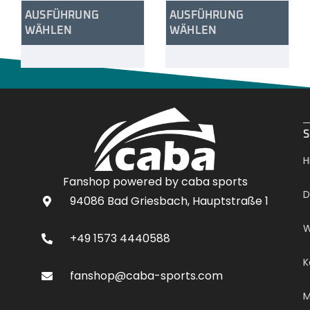
AUSFÜHRUNG
AUSFÜHRUNG
WÄHLEN
WÄHLEN
.
S
H
Fanshop powered by caba sports
D
94086 Bad Griesbach, Hauptstraße 1
W
+49 1573 4440588
K
fanshop@caba-sports.com
M