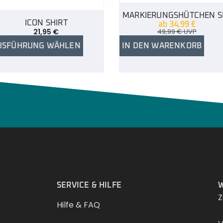
MARKIERUNGSHÜTCHEN S
ICON SHIRT
ab
34,99
€
21,95
€
49,99
€
UVP
USFÜHRUNG WÄHLEN
IN DEN WARENKORB
.
SERVICE & HILFE
W
Z
Hilfe & FAQ