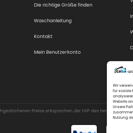
V
Die richtige Größe finden
I
Waschanleitung
W
Kontakt
D
Mein Benutzerkonto
V
Wir verwen
für soziale
analysiere
Website an
Unsere Par
urchgestrichenen Preise entsprechen der UVP des Herstellers.
zusammen, 
Nutzung de