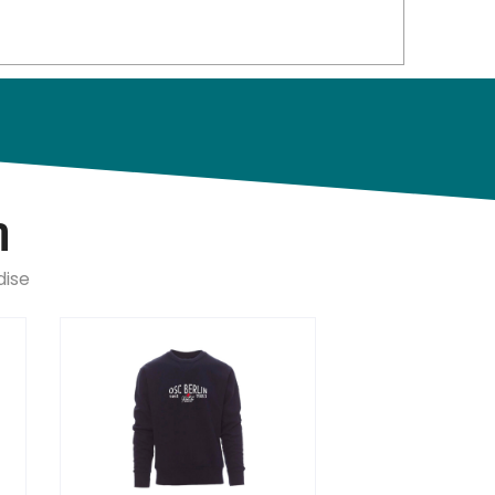
n
dise