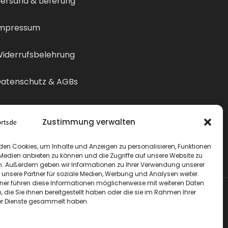
ersand & Lieferung
mpressum
iderrufsbelehrung
atenschutz & AGBs
ertrag widerrufen
Zustimmung verwalten
den Cookies, um Inhalte und Anzeigen zu personalisieren, Funktionen
 Medien anbieten zu können und die Zugriffe auf unsere Website zu
n. Außerdem geben wir Informationen zu Ihrer Verwendung unserer
 unsere Partner für soziale Medien, Werbung und Analysen weiter.
tner führen diese Informationen möglicherweise mit weiteren Daten
die Sie ihnen bereitgestellt haben oder die sie im Rahmen Ihrer
r Dienste gesammelt haben.