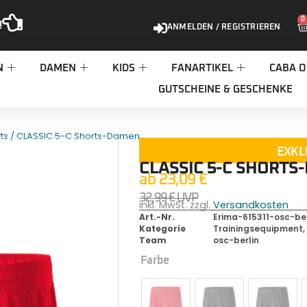
0
!
ANMELDEN / REGISTRIEREN
N
DAMEN
KIDS
FANARTIKEL
CABA O
GUTSCHEINE & GESCHENKE
/ CLASSIC 5-C Shorts-Damen
ts
EXKL
CLASSIC 5-C SHORTS
ab
23,09
€
32,99
€
UVP
inkl. MwSt. zzgl.
Versandkosten
Art.-Nr.
Erima-615311-osc-ber
Kategorie
Trainingsequipment
Team
osc-berlin
Farbe