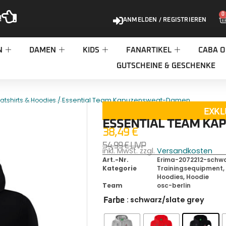
0
!
ANMELDEN / REGISTRIEREN
N
DAMEN
KIDS
FANARTIKEL
CABA O
GUTSCHEINE & GESCHENKE
/ Essential Team Kapuzensweat-Damen
atshirts & Hoodies
EXKL
ESSENTIAL TEAM K
38,49
€
54,99
€
UVP
inkl. MwSt. zzgl.
Versandkosten
Art.-Nr.
Erima-2072212-schwa
Kategorie
Trainingsequipment
Hoodies
,
Hoodie
Team
osc-berlin
: schwarz/slate grey
Farbe