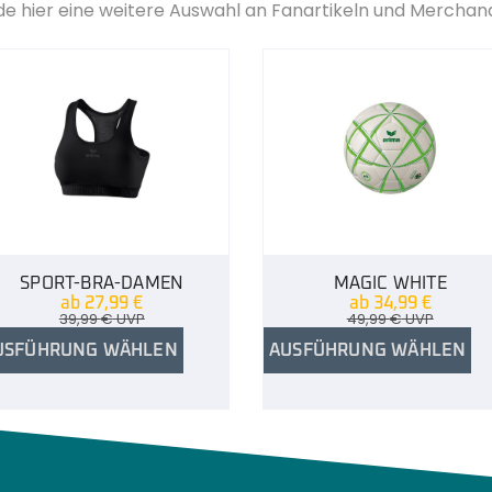
de hier eine weitere Auswahl an Fanartikeln und Merchan
SPORT-BRA-DAMEN
MAGIC WHITE
ab
27,99
€
ab
34,99
€
39,99
€
UVP
49,99
€
UVP
USFÜHRUNG WÄHLEN
AUSFÜHRUNG WÄHLEN