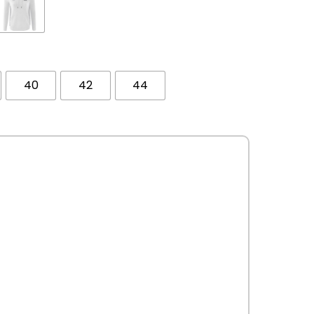
40
42
44