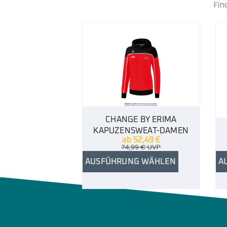
Fin
CHANGE BY ERIMA
KAPUZENSWEAT-DAMEN
ab
52,49
€
74,99
€
UVP
AUSFÜHRUNG WÄHLEN
A