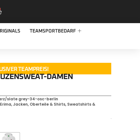
RIGINALS
TEAMSPORTBEDARF
USIVER TEAMPREIS!
APUZENSWEAT-DAMEN
rz/slate grey-34-osc-berlin
,
Erima
,
Jacken, Oberteile & Shirts
,
Sweatshirts &