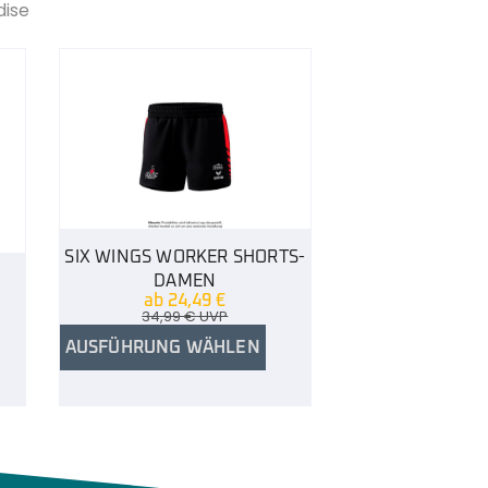
dise
SIX WINGS WORKER SHORTS-
DAMEN
ab
24,49
€
34,99
€
UVP
AUSFÜHRUNG WÄHLEN