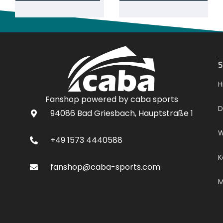
.
S
H
Fanshop powered by caba sports
D
94086 Bad Griesbach, Hauptstraße 1
W
+49 1573 4440588
K
fanshop@caba-sports.com
M