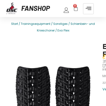
0
/
/
/
Start
Trainingsequipment
Sonstiges
Schienbein- und
/ Evo Flex
Knieschoner
E
T
2
3
U
ink
M
zz
V