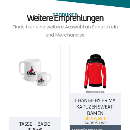
PRODUKTE
Weitere Empfehlungen
Finde hier eine weitere Auswahl an Fanartikeln
und Merchandise
CHANGE BY ERIMA
KAPUZENSWEAT-
DAMEN
ab
52,49
€
74,99
€
UVP
TASSE – BASIC
10,95
€