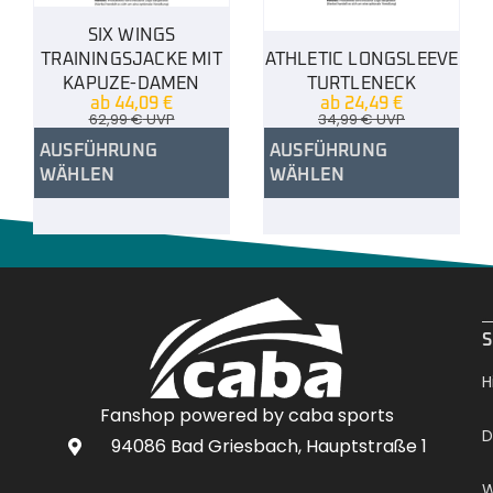
SIX WINGS
TRAININGSJACKE MIT
ATHLETIC LONGSLEEVE
KAPUZE-DAMEN
TURTLENECK
ab
44,09
€
ab
24,49
€
62,99
€
UVP
34,99
€
UVP
AUSFÜHRUNG
AUSFÜHRUNG
WÄHLEN
WÄHLEN
.
S
H
Fanshop powered by caba sports
D
94086 Bad Griesbach, Hauptstraße 1
W