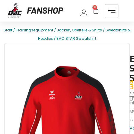
0
/
/
/
Start
Trainingsequipment
Jacken, Oberteile & Shirts
Sweatshirts &
/ EVO STAR Sweatshirt
Hoodies
E
T
a
3
4
U
ink
M
zz
V