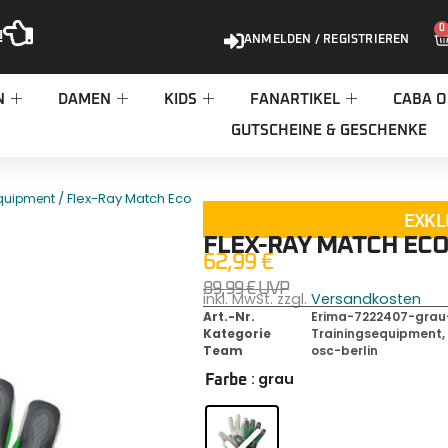
0
!
ANMELDEN / REGISTRIEREN
N
DAMEN
KIDS
FANARTIKEL
CABA O
GUTSCHEINE & GESCHENKE
/ Flex-Ray Match Eco
Equipment
EXKL
FLEX-RAY MATCH EC
62,99
€
89,99
€
UVP
inkl. MwSt. zzgl.
Versandkosten
Art.-Nr.
Erima-7222407-grau
Kategorie
Trainingsequipment
Team
osc-berlin
: grau
Farbe