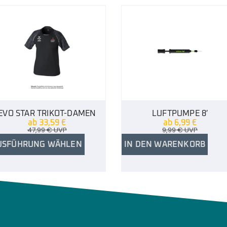
EVO STAR TRIKOT-DAMEN
LUFTPUMPE 8′
ab
33,59
€
ab
6,99
€
47,99
€
UVP
9,99
€
UVP
USFÜHRUNG WÄHLEN
IN DEN WARENKORB