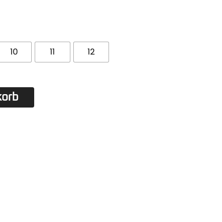
10
11
12
korb