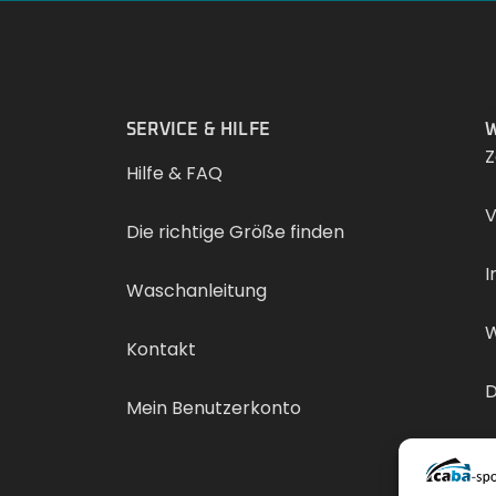
.
SERVICE & HILFE
W
Z
Hilfe & FAQ
V
Die richtige Größe finden
I
Waschanleitung
W
Kontakt
D
Mein Benutzerkonto
V