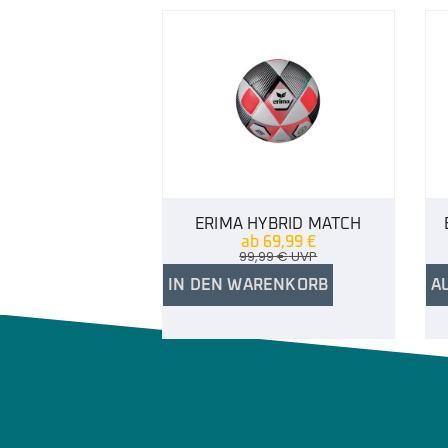
ERIMA HYBRID MATCH
ab
69,99
€
99,99
€
UVP
IN DEN WARENKORB
A