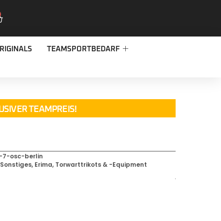
RIGINALS
TEAMSPORTBEDARF
USIVER TEAMPREIS!
O
-7-osc-berlin
,
Sonstiges
,
Erima
,
Torwarttrikots & -Equipment