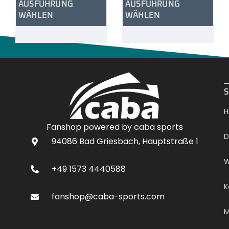
AUSFÜHRUNG
AUSFÜHRUNG
WÄHLEN
WÄHLEN
.
S
H
Fanshop powered by caba sports
D
94086 Bad Griesbach, Hauptstraße 1
W
+49 1573 4440588
K
fanshop@caba-sports.com
M