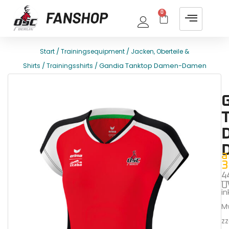
0
/
/
Start
Trainingsequipment
Jacken, Oberteile &
/
/ Gandia Tanktop Damen-Damen
Shirts
Trainingsshirts
E
T
a
3
4
U
ink
M
zz