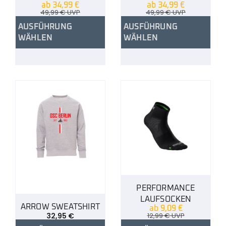
ab
34,99
€
ab
34,99
€
49,99
€
UVP
49,99
€
UVP
AUSFÜHRUNG
AUSFÜHRUNG
WÄHLEN
WÄHLEN
PERFORMANCE
LAUFSOCKEN
ARROW SWEATSHIRT
ab
9,09
€
32,95
€
12,99
€
UVP