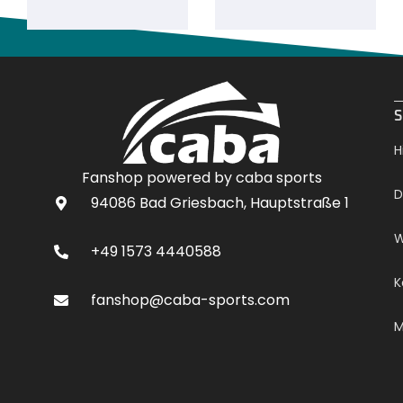
.
S
H
Fanshop powered by caba sports
D
94086 Bad Griesbach, Hauptstraße 1
W
+49 1573 4440588
K
fanshop@caba-sports.com
M