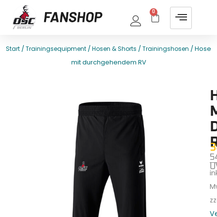
0
/
/
/
/ Hose
Start
Trainingsequipment
Hosen & Shorts
Trainingshosen
mit durchgehendem RV
E
T
3
5
U
ink
M
zz
V