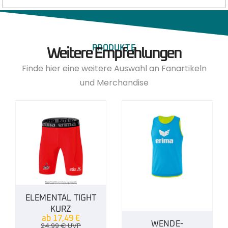
PRODUKTE
Weitere Empfehlungen
Finde hier eine weitere Auswahl an Fanartikeln
und Merchandise
ELEMENTAL TIGHT
KURZ
ab
17,49
€
WENDE-
24,99
€
UVP