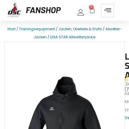
0
/
/
/
Start
Trainingsequipment
Jacken, Oberteile & Shirts
Allwetter-
/ LIGA STAR Allwetterjacke
Jacken
E
T
L
2
3
U
ink
M
zz
V