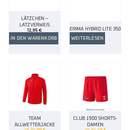
LÄTZCHEN –
LATZVERWEIS
ERIMA HYBRID LITE 350
12,95
€
IN DEN WARENKORB
WEITERLESEN
TEAM
CLUB 1900 SHORTS-
ALLWETTERJACKE
DAMEN
ab
34,99
€
ab
24,49
€