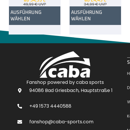
49,99
€
UVP
34,99
€
UVP
AUSFÜHRUNG
AUSFÜHRUNG
WÄHLEN
WÄHLEN
.
S
H
Fanshop powered by caba sports
D
94086 Bad Griesbach, Hauptstraße 1
W
+49 1573 4440588
K
fanshop@caba-sports.com