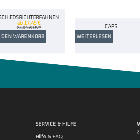
SCHIEDSRICHTERFAHNEN
ab
17,49
€
CAPS
24,99
€
UVP
N DEN WARENKORB
WEITERLESEN
.
SERVICE & HILFE
W
Z
Hilfe & FAQ