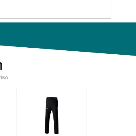
n
dise