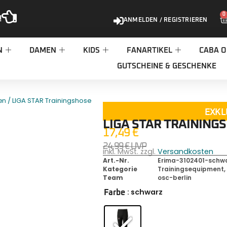
0
!
ANMELDEN / REGISTRIEREN
N
DAMEN
KIDS
FANARTIKEL
CABA O
GUTSCHEINE & GESCHENKE
/ LIGA STAR Trainingshose
en
EXKL
LIGA STAR TRAINING
17,49
€
24,99
€
UVP
inkl. MwSt. zzgl.
Versandkosten
Art.-Nr.
Erima-3102401-schwa
Kategorie
Trainingsequipment
Team
osc-berlin
: schwarz
Farbe