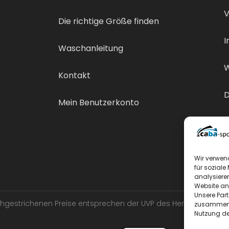
V
Die richtige Größe finden
I
Waschanleitung
W
Kontakt
D
Mein Benutzerkonto
V
Wir verwen
für soziale
analysiere
Website an
Unsere Par
urchgestrichenen Preise entsprechen der UVP des Herstellers.
zusammen, 
Nutzung de