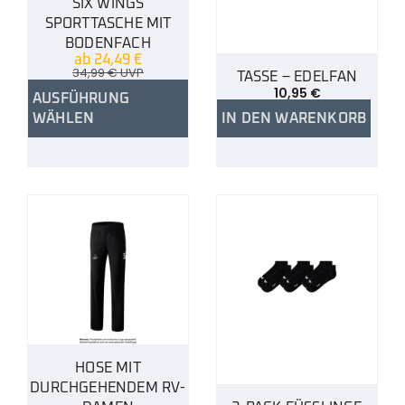
SIX WINGS
SPORTTASCHE MIT
BODENFACH
ab
24,49
€
34,99
€
UVP
TASSE – EDELFAN
10,95
€
AUSFÜHRUNG
WÄHLEN
IN DEN WARENKORB
HOSE MIT
DURCHGEHENDEM RV-