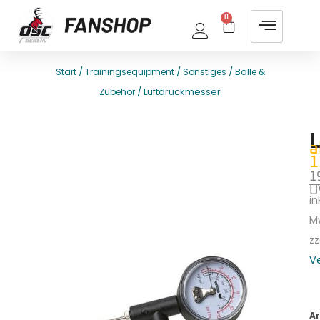
0
/
/
/
Start
Trainingsequipment
Sonstiges
Bälle &
/ Luftdruckmesser
Zubehör
E
T
a
1
1
U
ink
M
zz
V
Ar