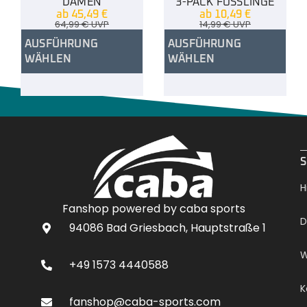
DAMEN
3-PACK FÜSSLINGE
ab
45,49
€
ab
10,49
€
64,99
€
UVP
14,99
€
UVP
AUSFÜHRUNG
AUSFÜHRUNG
WÄHLEN
WÄHLEN
.
S
H
Fanshop powered by caba sports
D
94086 Bad Griesbach, Hauptstraße 1
W
+49 1573 4440588
K
fanshop@caba-sports.com