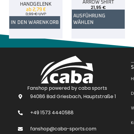
ARROW SHIRT
HANDGELENK
21,95
€
ab
2,79
€
3,99
€
UVP
AUSFÜHRUNG
IN DEN WARENKORB
WÄHLEN
.
S
H
Fanshop powered by caba sports
D
94086 Bad Griesbach, Hauptstraße 1
W
+49 1573 4440588
K
fanshop@caba-sports.com