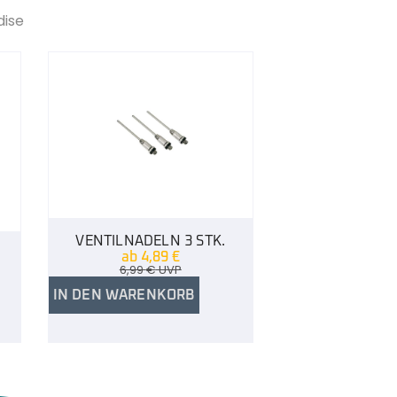
dise
VENTILNADELN 3 STK.
ab
4,89
€
6,99
€
UVP
IN DEN WARENKORB