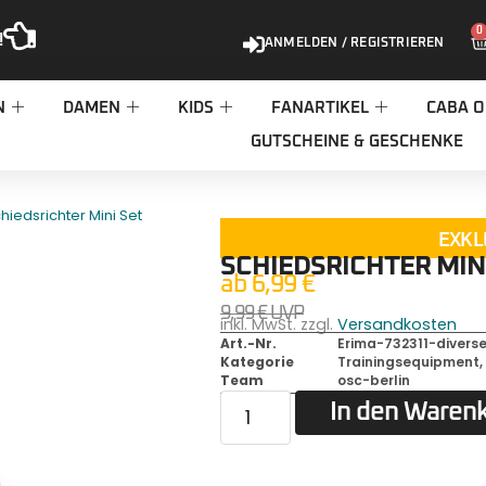
0
!
ANMELDEN / REGISTRIEREN
N
DAMEN
KIDS
FANARTIKEL
CABA O
GUTSCHEINE & GESCHENKE
hiedsrichter Mini Set
EXKL
SCHIEDSRICHTER MIN
ab
6,99
€
9,99
€
UVP
inkl. MwSt. zzgl.
Versandkosten
Art.-Nr.
Erima-732311-divers
Kategorie
Trainingsequipment
Team
osc-berlin
In den Waren