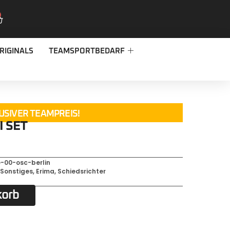
RIGINALS
TEAMSPORTBEDARF
USIVER TEAMPREIS!
I SET
e-00-osc-berlin
,
Sonstiges
,
Erima
,
Schiedsrichter
korb