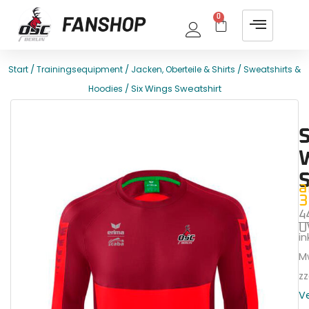
0
/
/
/
Start
Trainingsequipment
Jacken, Oberteile & Shirts
Sweatshirts &
/ Six Wings Sweatshirt
Hoodies
E
T
S
a
3
4
U
ink
M
zz
V