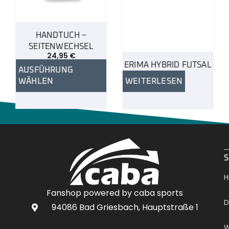
HANDTUCH –
SEITENWECHSEL
24,95
€
ERIMA HYBRID FUTSAL
AUSFÜHRUNG
WÄHLEN
WEITERLESEN
.
S
H
Fanshop powered by caba sports
D
94086 Bad Griesbach, Hauptstraße 1
W