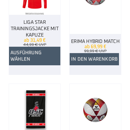
LIGA STAR
TRAININGSJACKE MIT
KAPUZE
ab
31,49
€
ERIMA HYBRID MATCH
44,99
€
UVP
ab
69,99
€
99,99
€
UVP
AUSFÜHRUNG
WÄHLEN
IN DEN WARENKORB