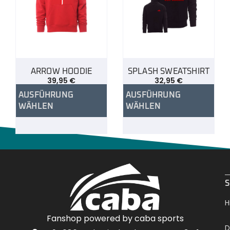
ARROW HOODIE
SPLASH SWEATSHIRT
39,95
€
32,95
€
AUSFÜHRUNG
AUSFÜHRUNG
WÄHLEN
WÄHLEN
.
S
H
Fanshop powered by caba sports
D