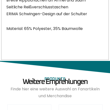
Breite Rippbündchen an Ärmel und Saum
Seitliche Reißverschlusstaschen
ERIMA Schwingen-Design auf der Schulter
Material: 65% Polyester, 35% Baumwolle
PRODUKTE
Weitere Empfehlungen
Finde hier eine weitere Auswahl an Fanartikeln
und Merchandise