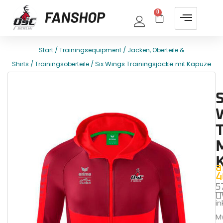
0
/
/
Start
Trainingsequipment
Jacken, Oberteile &
/
/ Six Wings Trainingsjacke mit Kapuze
Shirts
Trainingsoberteile
E
T
S
a
4
5
U
ink
M