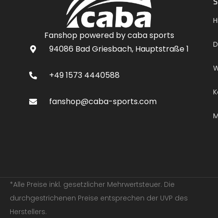
S
H
Fanshop powered by caba sports
D
94086 Bad Griesbach, Hauptstraße 1
W
+49 1573 4440588
K
fanshop@caba-sports.com
M
*Alle Preise inkl. gesetzlicher Mehrwertsteuer. Die
durchgestrichenen Preise entsprechen der UVP des
Herstellers.