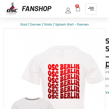
0
/
/
/ Splash Shirt – Damen
Start
Damen
Shirts
E
T
S
–
2
ink
M
zz
V