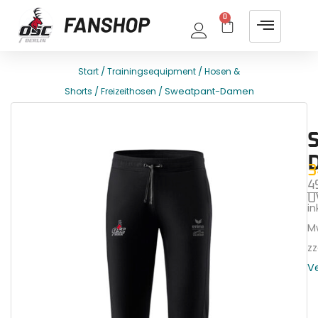
0
/
/
Start
Trainingsequipment
Hosen &
/
/ Sweatpant-Damen
Shorts
Freizeithosen
E
T
3
4
U
ink
M
zz
V