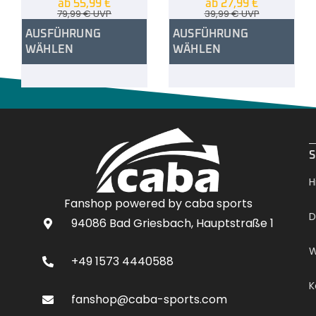
ab
55,99
€
ab
27,99
€
79,99
€
UVP
39,99
€
UVP
AUSFÜHRUNG
AUSFÜHRUNG
WÄHLEN
WÄHLEN
.
S
H
Fanshop powered by caba sports
D
94086 Bad Griesbach, Hauptstraße 1
W
+49 1573 4440588
K
fanshop@caba-sports.com