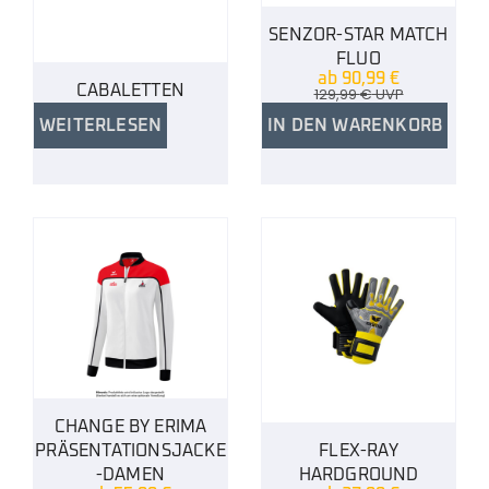
SENZOR-STAR MATCH
FLUO
ab
90,99
€
CABALETTEN
129,99
€
UVP
WEITERLESEN
IN DEN WARENKORB
CHANGE BY ERIMA
PRÄSENTATIONSJACKE
FLEX-RAY
-DAMEN
HARDGROUND