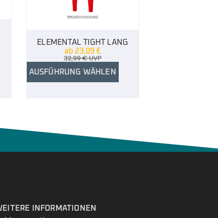
N
ELEMENTAL TIGHT LANG
ab
23,09
€
32,99
€
UVP
AUSFÜHRUNG WÄHLEN
Services
EITERE INFORMATIONEN