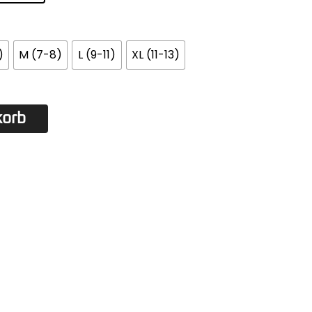
)
M (7-8)
L (9-11)
XL (11-13)
korb