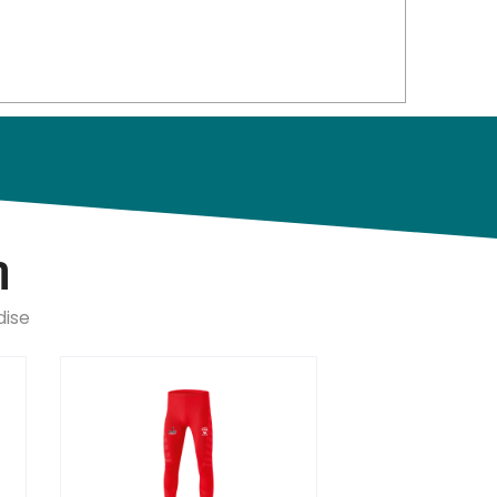
n
dise