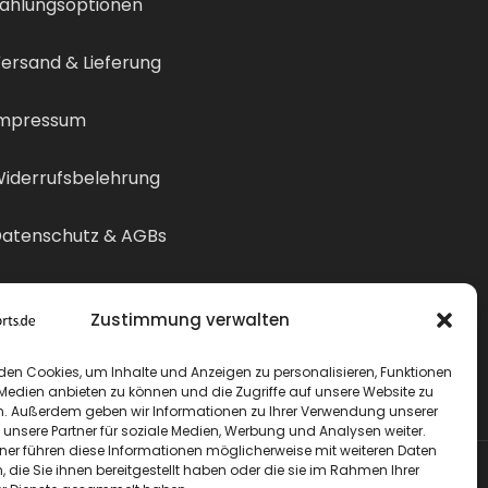
ahlungsoptionen
ersand & Lieferung
mpressum
iderrufsbelehrung
atenschutz & AGBs
ertrag widerrufen
Zustimmung verwalten
den Cookies, um Inhalte und Anzeigen zu personalisieren, Funktionen
 Medien anbieten zu können und die Zugriffe auf unsere Website zu
n. Außerdem geben wir Informationen zu Ihrer Verwendung unserer
 unsere Partner für soziale Medien, Werbung und Analysen weiter.
tner führen diese Informationen möglicherweise mit weiteren Daten
die Sie ihnen bereitgestellt haben oder die sie im Rahmen Ihrer