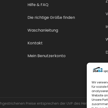
Z
Hilfe & FAQ
V
Die richtige Größe finden
I
Waschanleitung
W
Kontakt
D
Mein Benutzerkonto
V
Wir verwen
für soziale
analysiere
Website an
Unsere Par
urchgestrichenen Preise entsprechen der UVP des Herstellers.
zusammen, 