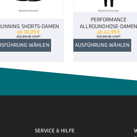
PERFORMANCE
RUNNING SHORTS-DAMEN
ALLROUNDHOSE-DAME
ab
30,09
€
ab
41,99
€
42,99
€
UVP
59,99
€
UVP
USFÜHRUNG WÄHLEN
AUSFÜHRUNG WÄHLEN
.
SERVICE & HILFE
W