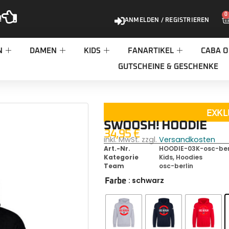
0
!
ANMELDEN / REGISTRIEREN
N
DAMEN
KIDS
FANARTIKEL
CABA O
GUTSCHEINE & GESCHENKE
EXKL
SWOOSH! HOODIE
34,95
€
inkl. MwSt. zzgl.
Versandkosten
Art.-Nr.
HOODIE-03K-osc-ber
Kategorie
Kids
,
Hoodies
Team
osc-berlin
: schwarz
Farbe