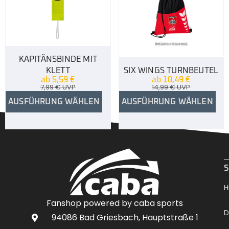
KAPITÄNSBINDE MIT
KLETT
SIX WINGS TURNBEUTEL
ab
5,59
€
ab
10,49
€
7,99
€
UVP
14,99
€
UVP
AUSFÜHRUNG WÄHLEN
AUSFÜHRUNG WÄHLEN
.
S
H
Fanshop powered by caba sports
D
94086 Bad Griesbach, Hauptstraße 1