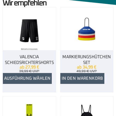
Wir empfehlen
VALENCIA
MARKIERUNGSHÜTCHEN
SCHIEDSRICHTERSHORTS
SET
ab
27,99
€
ab
34,99
€
39,99
€
UVP
49,99
€
UVP
AUSFÜHRUNG WÄHLEN
IN DEN WARENKORB