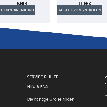
9,99
€
99,99
€
N DEN WARENKORB
AUSFÜHRUNG WÄHLEN
.
SERVICE & HILFE
W
Z
Hilfe & FAQ
V
Die richtige Größe finden