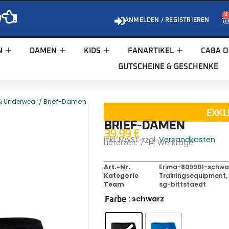
0
!
ANMELDEN / REGISTRIEREN
N
DAMEN
KIDS
FANARTIKEL
CABA O
GUTSCHEINE & GESCHENKE
/ Brief-Damen
& Underwear
EXKL
BRIEF-DAMEN
39,99
€
inkl. MwSt. zzgl.
Versandkosten
Lieferzeit:
7-14 Werktage
Art.-Nr.
Erima-809901-schwa
Kategorie
Trainingsequipment
Team
sg-bittstaedt
: schwarz
Farbe