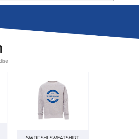
n
dise
N
SWOOSH! SWEATSHIRT