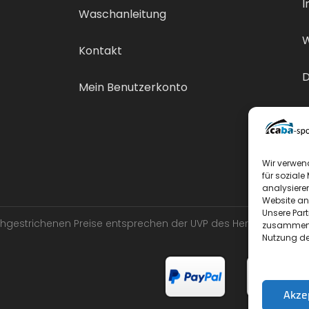
I
Waschanleitung
W
Kontakt
D
Mein Benutzerkonto
V
Wir verwen
für soziale
analysiere
Website an
Unsere Par
urchgestrichenen Preise entsprechen der UVP des Herstellers.
zusammen, 
Nutzung de
Akze