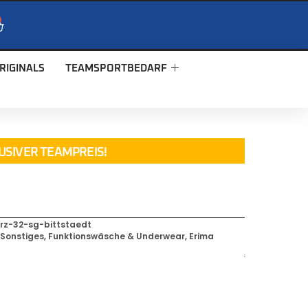
RIGINALS
TEAMSPORTBEDARF
USIVER TEAMPREIS!
rz-32-sg-bittstaedt
,
Sonstiges
,
Funktionswäsche & Underwear
,
Erima