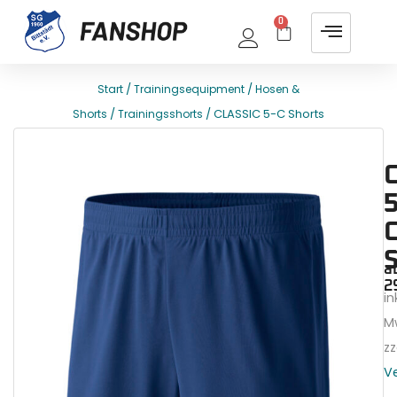
0
/
/
Start
Trainingsequipment
Hosen &
/
/ CLASSIC 5-C Shorts
Shorts
Trainingsshorts
E
T
C
5
a
2
ink
M
zz
V