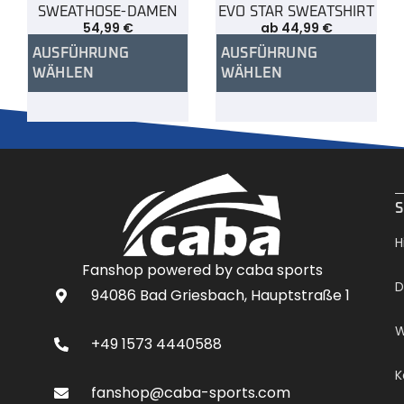
SWEATHOSE-DAMEN
EVO STAR SWEATSHIRT
54,99
€
ab
44,99
€
AUSFÜHRUNG
AUSFÜHRUNG
WÄHLEN
WÄHLEN
.
S
H
Fanshop powered by caba sports
D
94086 Bad Griesbach, Hauptstraße 1
W
+49 1573 4440588
K
fanshop@caba-sports.com