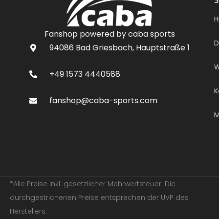
S
H
Fanshop powered by caba sports
D
94086 Bad Griesbach, Hauptstraße 1
W
+49 1573 4440588
K
fanshop@caba-sports.com
M
*Alle Preise inkl. gesetzlicher Mehrwertsteuer. Die
durchgestrichenen Preise entsprechen der UVP des
Herstellers.