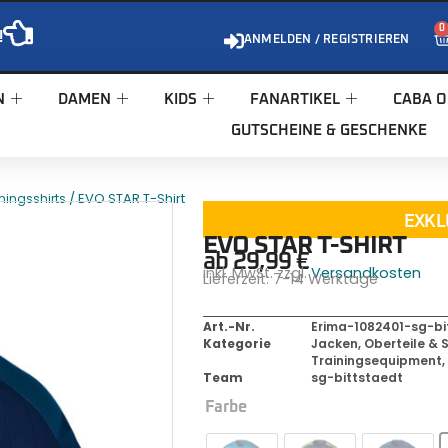
0
!
ANMELDEN / REGISTRIEREN
N
DAMEN
KIDS
FANARTIKEL
CABA O
GUTSCHEINE & GESCHENKE
/ EVO STAR T-Shirt
ningsshirts
EXKL
EVO STAR T-SHIRT
ab
29,99
€
inkl. MwSt. zzgl.
Versandkosten
Lieferzeit:
7-14 Werktage
Art.-Nr.
Erima-1082401-sg-bi
Kategorie
Jacken, Oberteile & S
Trainingsequipment
Team
sg-bittstaedt
Farbe