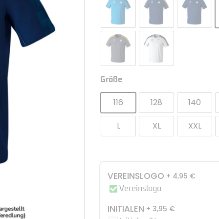
Größe
116
128
140
L
XL
XXL
VEREINSLOGO
+ 4,95
€
Vereinslogo
INITIALEN
+ 3,95
€