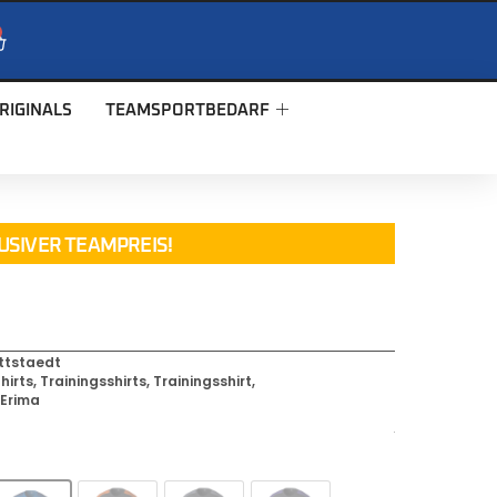
RIGINALS
TEAMSPORTBEDARF
USIVER TEAMPREIS!
ttstaedt
hirts
,
Trainingsshirts
,
Trainingsshirt
,
,
Erima