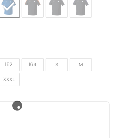
152
164
S
M
XXXL