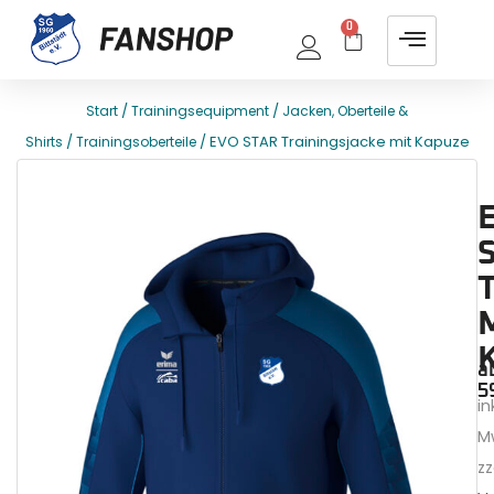
0
/
/
Start
Trainingsequipment
Jacken, Oberteile &
/
/ EVO STAR Trainingsjacke mit Kapuze
Shirts
Trainingsoberteile
E
T
a
5
ink
M
zz