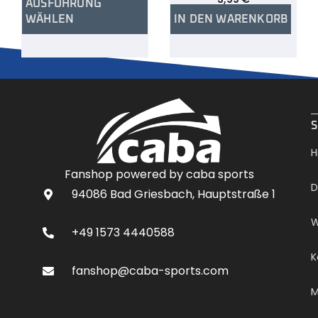
AUSFÜHRUNG
WÄHLEN
IN DEN WARENKORB
.
S
H
Fanshop powered by caba sports
D
94086 Bad Griesbach, Hauptstraße 1
W
+49 1573 4440588
K
fanshop@caba-sports.com
M