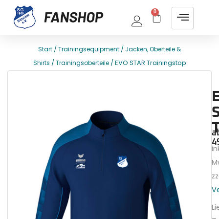
0
/
/
Start
Trainingsequipment
Jacken, Oberteile &
/
/ EVO STAR Trainingstop
Shirts
Trainingsoberteile
E
T
a
4
ink
M
zz
V
Li