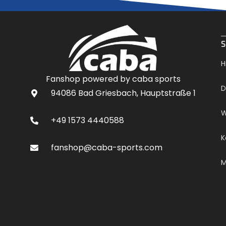
.
S
H
Fanshop powered by caba sports
D
94086 Bad Griesbach, Hauptstraße 1
W
+49 1573 4440588
K
fanshop@caba-sports.com
M