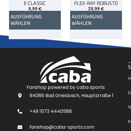
E CLASSIC
FLEX-RAY ROBUSTO
9,99
€
29,99
€
AUSFÜHRUNG
AUSFÜHRUNG
WÄHLEN
WÄHLEN
.
S
H
Fanshop powered by caba sports
D
94086 Bad Griesbach, Hauptstraße 1
W
+49 1573 4440588
K
fanshop@caba-sports.com