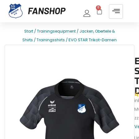
0
/
/
Start
Trainingsequipment
Jacken, Oberteile &
/
/ EVO STAR Trikot-Damen
Shirts
Trainingsshirts
E
T
T
4
ink
M
zz
V
Li