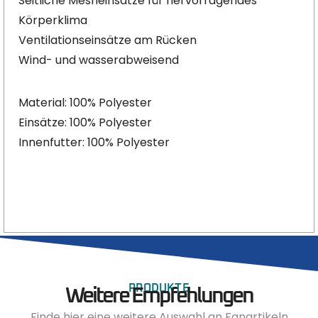
Seitliche Mesheinsätze für hervorragendes
Körperklima
Ventilationseinsätze am Rücken
Wind- und wasserabweisend
Material: 100% Polyester
Einsätze: 100% Polyester
Innenfutter: 100% Polyester
PRODUKTE
Weitere Empfehlungen
Finde hier eine weitere Auswahl an Fanartikeln