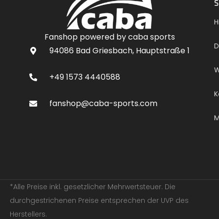
S
H
Fanshop powered by caba sports
D
94086 Bad Griesbach, Hauptstraße 1
W
+49 1573 4440588
K
fanshop@caba-sports.com
M
*Alle Preise inkl. gesetzlicher Mehrwertsteuer. Die
durchgestrichenen Preise entsprechen der UVP des
Herstellers.