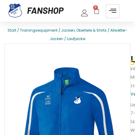
0
/
/
/
Start
Trainingsequipment
Jacken, Oberteile & Shirts
Allwetter-
/ Laufjacke
Jacken
E
T
5
ink
M
zz
V
Li
7
14
W