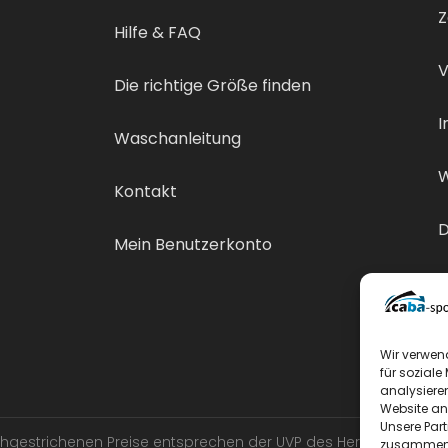
Z
Hilfe & FAQ
V
Die richtige Größe finden
I
Waschanleitung
W
Kontakt
D
Mein Benutzerkonto
V
Wir verwen
für soziale
analysiere
Website an
Unsere Par
urchgestrichenen Preise entsprechen der UVP des Herstellers.
zusammen, 