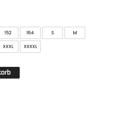
152
164
S
M
XXXL
XXXXL
korb