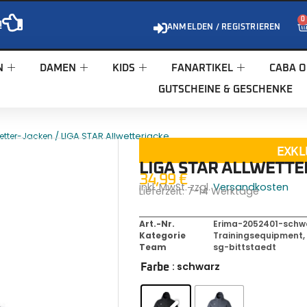
0
!
ANMELDEN / REGISTRIEREN
N
DAMEN
KIDS
FANARTIKEL
CABA O
GUTSCHEINE & GESCHENKE
/ LIGA STAR Allwetterjacke
wetter-Jacken
EXKL
LIGA STAR ALLWETT
34,99
€
inkl. MwSt. zzgl.
Versandkosten
Lieferzeit:
7-14 Werktage
Art.-Nr.
Erima-2052401-schwa
Kategorie
Trainingsequipment
Team
sg-bittstaedt
: schwarz
Farbe