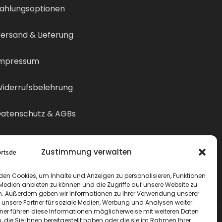
ahlungsoptionen
ersand & Lieferung
mpressum
iderrufsbelehrung
atenschutz & AGBs
ertrag widerrufen
Zustimmung verwalten
den Cookies, um Inhalte und Anzeigen zu personalisieren, Funktionen
 Medien anbieten zu können und die Zugriffe auf unsere Website zu
n. Außerdem geben wir Informationen zu Ihrer Verwendung unserer
 unsere Partner für soziale Medien, Werbung und Analysen weiter.
tner führen diese Informationen möglicherweise mit weiteren Daten
die Sie ihnen bereitgestellt haben oder die sie im Rahmen Ihrer