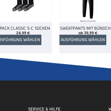
-PACK CLASSIC 5-C SOCKEN
SWEATPANTS MIT BÜNDC
24,99
€
ab
39,99
€
USFÜHRUNG WÄHLEN
AUSFÜHRUNG WÄHLEN
.
SERVICE & HILFE
W