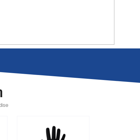
n
dise