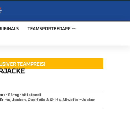
RIGINALS
TEAMSPORTBEDARF
USIVER TEAMPREIS!
ERJACKE
rz-116-sg-bittstaedt
,
Erima
,
Jacken, Oberteile & Shirts
,
Allwetter-Jacken